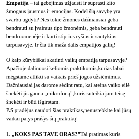
Empatija
– tai gebėjimas užjausti ir suprasti kito
žmogaus jausmus ir emocijas. Kodėl šią savybę yra
svarbu ugdyti? Nes tokie žmonės dažniausiai geba
bendrauti su įvairaus tipo žmonėmis, geba bendrauti
bendruomenėje ir kurti stiprius ryšius ir santykius
tarpusavyje. Ir čia tik maža dalis empatijos galių!
O kaip kūrybiškai skatinti vaikų empatiją tarpusavyje?
Apačioje dalinuosi keliomis praktikomis,kurias labai
mėgstame atlikti su vaikais prieš jogos užsiėmimus.
Dažniausiai jas darome sėdint ratu, kai ateina vaiko eilė
šnekėti jis gauna „mikrofoną”,kuris suteikia jam teisę
šnekėti ir būti išgirstam.
P.S pradėjus naudoti šias praktikas,nenustebkite kai jūsų
vaikai patys prašys šių praktikų!
1.
„KOKS PAS TAVE ORAS?”
Tai pratimas kuris