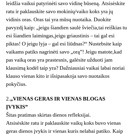
leidžia vaikui patyrinėti savo vidinę būseną. Atsisėskite
ratu ir paklauskite savo mokinių/vaiko koks yra jų
vidinis oras. Oras tai yra mūsų nuotaika. Duokite
pavyzdį kaip: „jeigu šiandien saulė šviečia,tai reiškias tu
esi šiandien laimingas,jeigu griaustinis – tai gal esi
piktas! O jeigu lyja – gal esi liūdnas?“ Nustebsite kaip
vaikams patiks nagrinėti savo „orą”! Jeigu matote,kad
pas vaiką oras yra prastesnis, galėsite užduoti jam
klausimą kodėl taip yra? Dažniausiai vaikai labai noriai
klauso vienas kito ir išsipasakoja savo nuotaikos
pokyčius.
2.
„VIENAS GERAS IR VIENAS BLOGAS
ĮVYKIS”
Šitas pratimas skirtas dienos refleksijai.
Atsisėskite ratu ir paklauskite vaikų koks buvo vienas
geras dienos įvykis ir vienas kuris nelabai patiko. Kaip