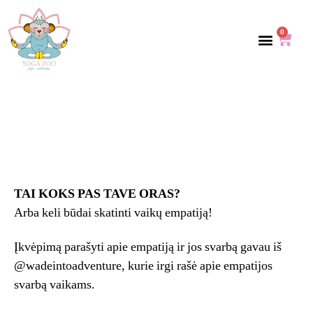
0
Apie mus
Mokymai
Paslaugos
Parduotuvė
Kontaktai
Blog’as
TAI KOKS PAS TAVE ORAS?
Arba keli būdai skatinti vaikų empatiją!
Įkvėpimą parašyti apie empatiją ir jos svarbą gavau iš
@wadeintoadventure, kurie irgi rašė apie empatijos
svarbą vaikams.