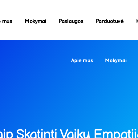
e mus
Mokymai
Paslaugos
Parduotuvė
Apie mus
Mokymai
ip Skatinti Vaikų Empati