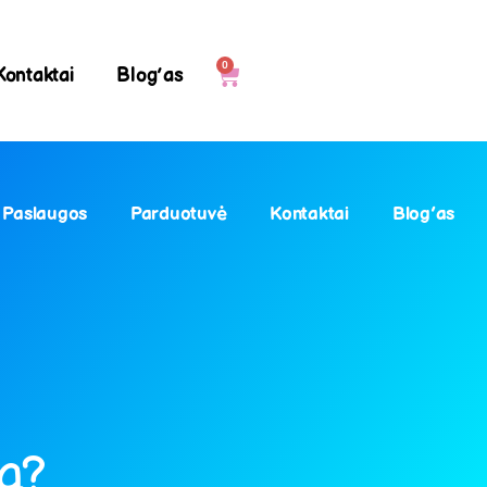
0
Kontaktai
Blog’as
Paslaugos
Parduotuvė
Kontaktai
Blog’as
ją?