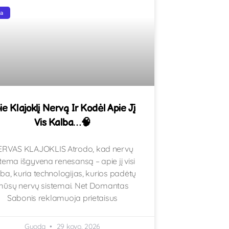
ga
ie Klajoklį Nervą Ir Kodėl Apie Jį
Vis Kalba…🧠
RVAS KLAJOKLIS Atrodo, kad nervų
stema išgyvena renesansą – apie jį visi
ba, kuria technologijas, kurios padėtų
mūsų nervų sistemai. Net Domantas
Sabonis reklamuoja prietaisus
Guoda
29 kovo, 2026