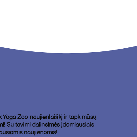
Yoga Zoo naujienlaiškį ir tapk mūsų
! Su tavimi dalinsimės įdomiausiais
čiausiomis naujienomis!