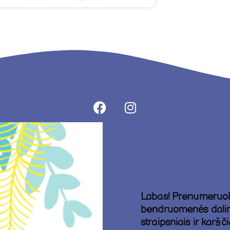
Labas! Prenumeruok 
bendruomenės dalimi
straipsniais ir karš