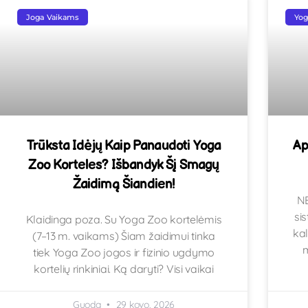
Joga Vaikams
Yo
Trūksta Idėjų Kaip Panaudoti Yoga
Ap
Zoo Korteles? Išbandyk Šį Smagų
Žaidimą Šiandien!
NE
si
Klaidinga poza. Su Yoga Zoo kortelėmis
kal
(7–13 m. vaikams) Šiam žaidimui tinka
tiek Yoga Zoo jogos ir fizinio ugdymo
kortelių rinkiniai. Ką daryti? Visi vaikai
Guoda
29 kovo, 2026