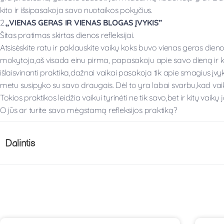
kito ir išsipasakoja savo nuotaikos pokyčius.
2.
„VIENAS GERAS IR VIENAS BLOGAS ĮVYKIS”
Šitas pratimas skirtas dienos refleksijai.
Atsisėskite ratu ir paklauskite vaikų koks buvo vienas geras dienos
mokytoja,aš visada einu pirma, papasakoju apie savo dieną ir k
išlaisvinanti praktika,dažnai vaikai pasakoja tik apie smagius įvyki
metu susipyko su savo draugais. Dėl to yra labai svarbu,kad vaikas
Tokios praktikos leidžia vaikui tyrinėti ne tik savo,bet ir kitų vaikų
O jūs ar turite savo mėgstamą refleksijos praktiką?
Dalintis