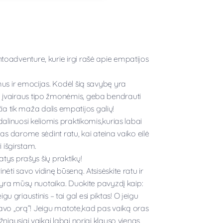
oadventure, kurie irgi rašė apie empatijos
mus ir emocijas. Kodėl šią savybę yra
 įvairaus tipo žmonėmis, geba bendrauti
čia tik maža dalis empatijos galių!
alinuosi keliomis praktikomis,kurias labai
as darome sėdint ratu, kai ateina vaiko eilė
i išgirstam.
atys prašys šių praktikų!
inėti savo vidinę būseną. Atsisėskite ratu ir
i yra mūsų nuotaika. Duokite pavyzdį kaip:
igu griaustinis – tai gal esi piktas! O jeigu
 savo „orą”! Jeigu matote,kad pas vaiką oras
niausiai vaikai labai noriai klauso vienas