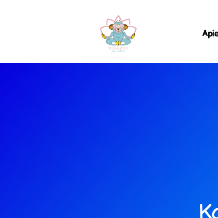
Api
Ka