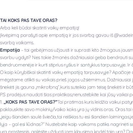
TAI KOKS PAS TAVE ORAS?
Arba keli būdai skatinti vaikų empatiją!
Įkvėpimą parašyti apie empatiją ir jos svarbą gavau iš @wadeint
svarbą vaikams.
Empatija
– tai gebėjimas užjausti ir suprasti kito žmogaus jaus
svarbu ugdyti? Nes tokie žmonės dažniausiai geba bendrauti su
bendruomenėje ir kurti stiprius ryšius ir santykius tarpusavyje. Ir 
O kaip kūrybiškai skatinti vaikų empatiją tarpusavyje? Apačioje d
mėgstame atlikti su vaikais prieš jogos užsiėmimus. Dažniausiai j
šnekėti jis gauna „mikrofoną”,kuris suteikia jam teisę šnekėti ir būt
P.S pradėjus naudoti šias praktikas,nenustebkite kai jūsų vaikai p
1.
„KOKS PAS TAVE ORAS?”
Tai pratimas kuris leidžia vaikui patyr
paklauskite savo mokinių/vaiko koks yra jų vidinis oras. Oras ta
„jeigu šiandien saulė šviečia,tai reiškias tu esi šiandien laimingas,je
lyja – gal esi liūdnas?“ Nustebsite kaip vaikams patiks nagrinėti
yra prastesnis, galėsite užduoti jam klausimą kodėl taip yra? Daž