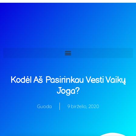
0
Apie mus
Mokymai
Paslaugos
Parduotuvė
Kontaktai
Blog’as
Kodėl Aš Pasirinkau Vesti Vaikų
Joga?
Guoda
9 birželio, 2020