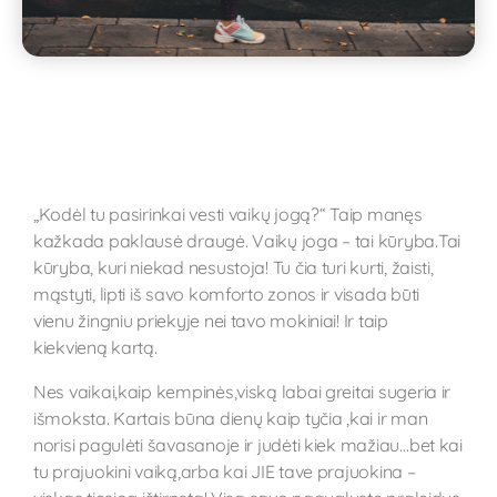
„Kodėl tu pasirinkai vesti vaikų jogą?“ Taip manęs
kažkada paklausė draugė. Vaikų joga – tai kūryba.Tai
kūryba, kuri niekad nesustoja! Tu čia turi kurti, žaisti,
mąstyti, lipti iš savo komforto zonos ir visada būti
vienu žingniu priekyje nei tavo mokiniai! Ir taip
kiekvieną kartą.
Nes vaikai,kaip kempinės,viską labai greitai sugeria ir
išmoksta. Kartais būna dienų kaip tyčia ,kai ir man
norisi pagulėti šavasanoje ir judėti kiek mažiau…bet kai
tu prajuokini vaiką,arba kai JIE tave prajuokina –