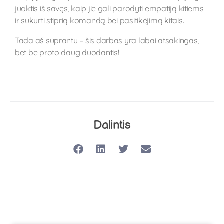
juoktis iš savęs, kaip jie gali parodyti empatiją kitiems
ir sukurti stiprią komandą bei pasitikėjimą kitais.
Tada aš suprantu – šis darbas yra labai atsakingas,
bet be proto daug duodantis!​
Dalintis