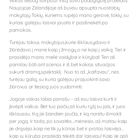
viskas tiesiog ištirpsta! Visą savo paauglystę praleidus
Naujojoje Zelandijoje aš buvau apsupta nuostabių
mokytojų.Tokių, kuriems rupėjo mano gerovė, tokių, su
kuriais galėjau laisvai jaustis ir pasišnekėti po
pamokos.
Turėjau tokius mokytojus,kurie išklausydavo ir
žiūrėdavo į mane kaip į žmogų,o ne kaip į vaiką. Ten ir
prasidėjo mano meilė vaidybai ir kūrybai! Ten aš
pamilau būti ant scenos ir iš bet kokios situacijos
sukurti dramą,spektaklį . Nuo to aš „kaifavau“, nes
turėjau galią, su kuria galėjau prajuokinti savo
žiūrovus ar tiesiog juos sudominti.
Jogoje viskas labai panašu – aš esu laisva kurti ir
įkvėpti vaikus. Bet tuo pačiu,aš kuriu ryšį su jais, ir juos
išklausau. Ką jie šiandien jaučia, ir ką norėtu išmokti
per jogą. Ir tada, po savaitės…mėnesio, aš matau kaip
jie drąsėja..kaip ne tik jų kūnas bet ir protas laisvėja…
kaip jų kūryba pradeda tekėti dar laisviau! Kaip jie gali