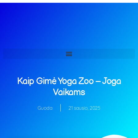
0
Apie mus
Mokymai
Paslaugos
Parduotuvė
Kontaktai
Blog’as
Kaip Gimė Yoga Zoo – Joga
Vaikams
Guoda
21 sausio, 2025