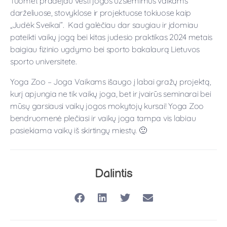
Tuomet pradėjau vesti jogos užsiėmimus vaikams
darželiuose, stovyklose ir projektuose tokiuose kaip
„Judėk Sveikai”. Kad galėčiau dar saugiau ir įdomiau
pateikti vaikų jogą bei kitas judesio praktikas 2024 metais
baigiau fizinio ugdymo bei sporto bakalaurą Lietuvos
sporto universitete.
Yoga Zoo – Joga Vaikams išaugo į labai gražų projektą,
kurį apjungia ne tik vaikų joga, bet ir įvairūs seminarai bei
mūsų garsiausi vaikų jogos mokytojų kursai! Yoga Zoo
bendruomenė plečiasi ir vaikų joga tampa vis labiau
pasiekiama vaikų iš skirtingų miestų. 🙂
Dalintis