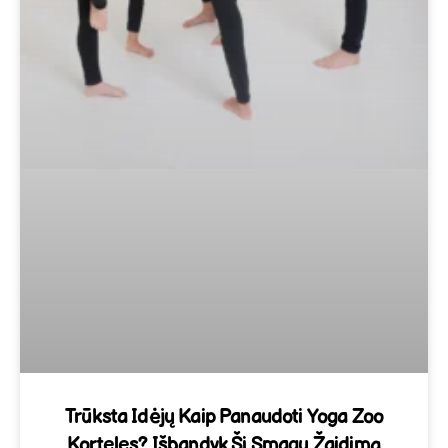
Trūksta Idėjų Kaip Panaudoti Yoga Zoo
Korteles? Išbandyk Šį Smagų Žaidimą