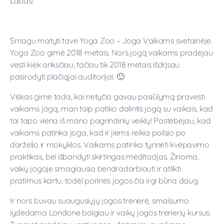
Labas!
Smagu matyti tave Yoga Zoo – Joga Vaikams svetainėje.
Yoga Zoo gimė 2018 metais. Nors jogą vaikams pradėjau
vesti kiek anksčiau, tačiau tik 2018 metais išdrįsau
pasirodyti plačiąjai auditorijai. 🙂
Viskas gimė tada, kai netyčia gavau pasiūlymą pravesti
vaikams jogą, man taip patiko dalintis jogą su vaikais, kad
tai tapo viena iš mano pagrindinių veiklų! Pastebėjau, kad
vaikams patinka joga, kad ir jiems reikia poilsio po
darželio ir mokyklos. Vaikams patinka tyrinėti kvėpavimo
praktikas, bei išbandyti skirtingas meditacijas. Žinoma,
vaikų jogoje smagiausia bendradarbiauti ir atlikti
pratimus kartu, todėl porinės jogos čia irgi būna daug.
Ir nors buvau suaugusiųjų jogos trenerė, smalsumo
lydėdama Londone baigiau ir vaikų jogos trenerių kursus.